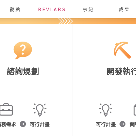
觀點
REVLABS
事紀
成果
諮詢規劃
開發執
商務需求
可行計畫
可行計畫
實