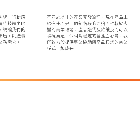
聯網、行動應
不同於以往的產品開發流程，現在產品上
這些技術字眼
線往往才是一個新階段的開始。相較於多
，請讓我們的
變的商業環境，產品迭代及維護反而可以
後盾，創造最
被視為是一個相對穩定的營運主心骨，我
業務需求。
們致力於提供專業協助讓產品跟您的商業
模式一起成長！