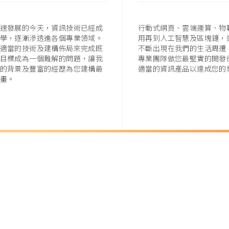
速發展的今天，資訊技術已經成
行動式網頁、雲端運算、物
學，逐漸滲透進各個專業領域。
用再到人工智慧及區塊鏈，
適當的技術及建構佈局來完成既
不斷出現在我們的生活周遭
目標成為一個難解的問題，讓我
專業團隊做您最堅實的開發
的背景及豐富的經歷為您建構最
適當的資訊產品以達成您的
畫。