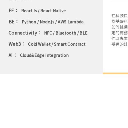
FE：  
ReactJs / React Native
在科技快
BE：  
為基礎科
Python / Node.js / AWS Lambda
如何挑選
Connectivity：  
定的商務
NFC / Bluetooth / BLE
們以專業
Web3：  
Cold Wallet / Smart Contract
妥適的計
AI：  
Cloud&Edge Integration