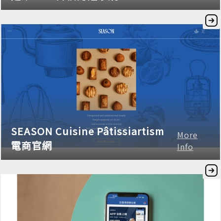
SEASON Cuisine Pâtissiartism
More
電商官網
Info